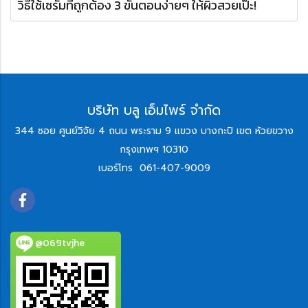
วิธีใช้เซรั่มที่ถูกต้อง 3 ขั้นตอนง่ายๆ ให้ผิวสวยเป๊ะ!
บริษัท บลู เอ็มไพร์ จำกัด
344 ซอย ศูนย์วิจัย 4 ถนน พระราม 9 แขวง บางกะปิ เขต ห้วยขวาง
กรุงเทพฯ 10310
เบอร์โทร
061-407-9009
@069tvjhe