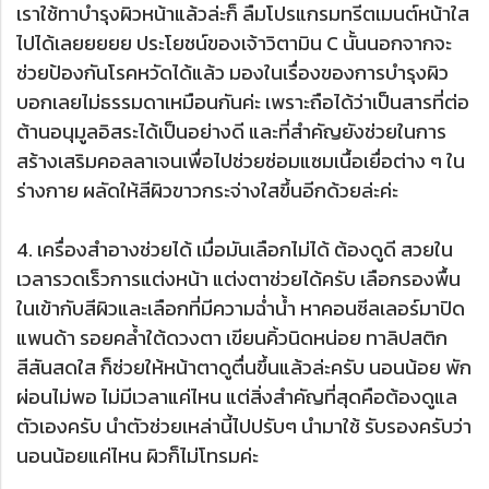
เราใช้ทาบำรุงผิวหน้าแล้วล่ะก็ ลืมโปรแกรมทรีตเมนต์หน้าใส
ไปได้เลยยยยย ประโยชน์ของเจ้าวิตามิน C นั้นนอกจากจะ
ช่วยป้องกันโรคหวัดได้แล้ว มองในเรื่องของการบำรุงผิว
บอกเลยไม่ธรรมดาเหมือนกันค่ะ เพราะถือได้ว่าเป็นสารที่ต่อ
ต้านอนุมูลอิสระได้เป็นอย่างดี และที่สำคัญยังช่วยในการ
สร้างเสริมคอลลาเจนเพื่อไปช่วยซ่อมแซมเนื้อเยื่อต่าง ๆ ใน
ร่างกาย ผลัดให้สีผิวขาวกระจ่างใสขึ้นอีกด้วยล่ะค่ะ
4. เครื่องสำอางช่วยได้ เมื่อมันเลือกไม่ได้ ต้องดูดี สวยใน
เวลารวดเร็วการแต่งหน้า แต่งตาช่วยได้ครับ เลือกรองพื้น
ในเข้ากับสีผิวและเลือกที่มีความฉ่ำน้ำ หาคอนซีลเลอร์มาปิด
แพนด้า รอยคล้ำใต้ดวงตา เขียนคิ้วนิดหน่อย ทาลิปสติก
สีสันสดใส ก็ช่วยให้หน้าตาดูตื่นขึ้นแล้วล่ะครับ นอนน้อย พัก
ผ่อนไม่พอ ไม่มีเวลาแค่ไหน แต่สิ่งสำคัญที่สุดคือต้องดูแล
ตัวเองครับ นำตัวช่วยเหล่านี้ไปปรับๆ นำมาใช้ รับรองครับว่า
นอนน้อยแค่ไหน ผิวก็ไม่โทรมค่ะ