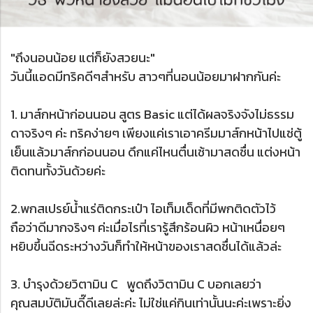
"ถึงนอนน้อย แต่ก็ยังสวยนะ"
วันนี้แอดมีทริคดีๆสำหรับ สาวๆที่นอนน้อยมาฝากกันค่ะ
1. มาส์กหน้าก่อนนอน สูตร Basic แต่ได้ผลจริงจังไม่ธรรม
ดาจริงๆ ค่ะ ทริคง่ายๆ เพียงแค่เราเอาครีมมาส์กหน้าไปแช่ตู้
เย็นแล้วมาส์กก่อนนอน ดึกแค่ไหนตื่นเช้ามาสดชื่น แต่งหน้า
ติดทนทั้งวันด้วยค่ะ
2.พกสเปรย์น้ำแร่ติดกระเป๋า ไอเท็มเด็ดที่มีพกติดตัวไว้
ถือว่าดีมากจริงๆ ค่ะเมื่อไรที่เรารู้สึกร้อนผิว หน้าเหนื่อยๆ
หยิบขึ้นฉีดระหว่างวันก็ทำให้หน้าของเราสดชื่นได้แล้วล่ะ
3. บำรุงด้วยวิตามิน C พูดถึงวิตามิน C บอกเลยว่า
คุณสมบัติมันดี๊ดีเลยล่ะค่ะ ไม่ใช่แค่กินเท่านั้นนะค่ะเพราะยิ่ง