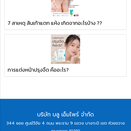
7 สาเหตุ ส้นเท้าแตก แห้ง เกิดจากอะไรบ้าง ??
การแต่งหน้าปรุงจืด คืออะไร?
บริษัท บลู เอ็มไพร์ จำกัด
344 ซอย ศูนย์วิจัย 4 ถนน พระราม 9 แขวง บางกะปิ เขต ห้วยขวาง