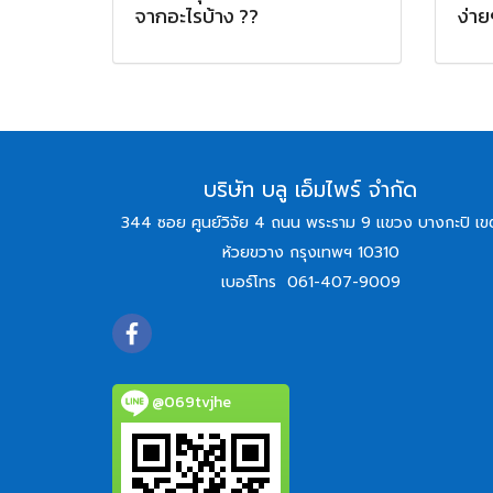
จากอะไรบ้าง ??
ง่าย
บริษัท บลู เอ็มไพร์ จำกัด
344 ซอย ศูนย์วิจัย 4 ถนน พระราม 9 แขวง บางกะปิ เข
ห้วยขวาง กรุงเทพฯ 10310
เบอร์โทร
061-407-9009
@069tvjhe