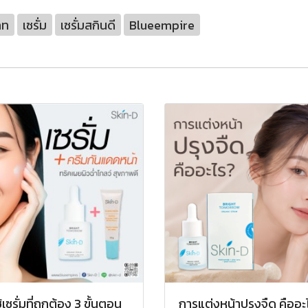
เภท
เซรั่ม
เซรั่มสกินดี
Blueempire
ช้เซรั่มที่ถูกต้อง 3 ขั้นตอน
การแต่งหน้าปรุงจืด คืออะ