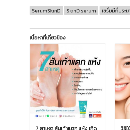
SerumSkinD
SkinD serum
เซรั่มมีกี่ประ
เนื้อหาที่เกี่ยวข้อง
7 สาเหตุ ส้นเท้าแตก แห้ง เกิด
วิธีใ