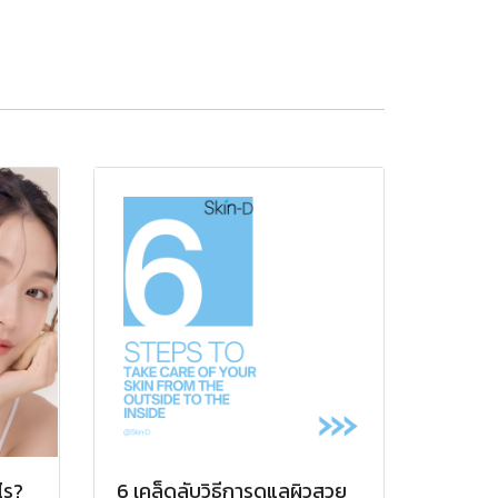
ไร?
6 เคล็ดลับวิธีการดูแลผิวสวย