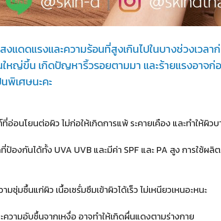
สงแดดแรงและความร้อนที่สูงเกินไปในบางช่วงเวลาก่อใ
ใหญ่ขึ้น เกิดปัญหาริ้วรอยตามมา และร้ายแรงอาจก่อใ
ป็นพิเศษนะคะ
่อ่อนโยนต่อผิว ไม่ก่อให้เกิดการแพ้ ระคายเคือง และทำให้ผิวบ
ป้องกันได้ทั้ง UVA UVB และมีค่า SPF และ PA สูง การใช้ผล
ุ่มชื้นแก่ผิว เนื้อเซรั่มซึมเข้าผิวได้เร็ว ไม่เหนียวเหนอะหนะ
พราะความอับชื้นจากเหงื่อ อาจทำให้เกิดผื่นแดงตามร่างกาย