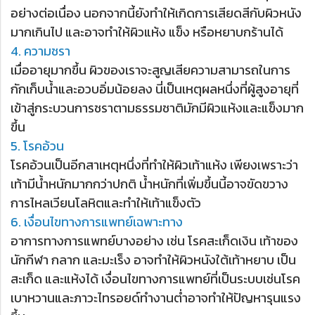
อย่างต่อเนื่อง นอกจากนี้ยังทำให้เกิดการเสียดสีกับผิวหนัง
มากเกินไป และอาจทำให้ผิวแห้ง แข็ง หรือหยาบกร้านได้
4. ความชรา
เมื่ออายุมากขึ้น ผิวของเราจะสูญเสียความสามารถในการ
กักเก็บน้ำและอวบอิ่มน้อยลง นี่เป็นเหตุผลหนึ่งที่ผู้สูงอายุที่
เข้าสู่กระบวนการชราตามธรรมชาติมักมีผิวแห้งและแข็งมาก
ขึ้น
5. โรคอ้วน
โรคอ้วนเป็นอีกสาเหตุหนึ่งที่ทำให้ผิวเท้าแห้ง เพียงเพราะว่า
เท้ามีน้ำหนักมากกว่าปกติ น้ำหนักที่เพิ่มขึ้นนี้อาจขัดขวาง
การไหลเวียนโลหิตและทำให้เท้าแข็งตัว
6. เงื่อนไขทางการแพทย์เฉพาะทาง
อาการทางการแพทย์บางอย่าง เช่น โรคสะเก็ดเงิน เท้าของ
นักกีฬา กลาก และมะเร็ง อาจทำให้ผิวหนังใต้เท้าหยาบ เป็น
สะเก็ด และแห้งได้ เงื่อนไขทางการแพทย์ที่เป็นระบบเช่นโรค
เบาหวานและภาวะไทรอยด์ทำงานต่ำอาจทำให้ปัญหารุนแรง