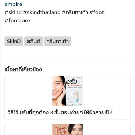
empire
#skind #skindthailand #ครีมทาเท้า #foot
#footcare
SkinD
สกินดี
ครีมทาเท้า
เนื้อหาที่เกี่ยวข้อง
วิธีใช้เซรั่มที่ถูกต้อง 3 ขั้นตอนง่ายๆ ให้ผิวสวยเป๊ะ!