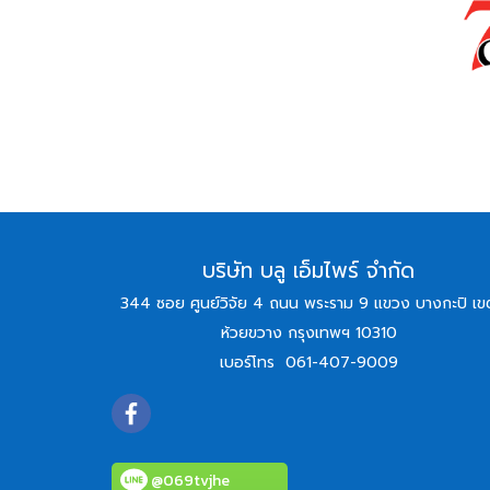
บริษัท บลู เอ็มไพร์ จำกัด
344 ซอย ศูนย์วิจัย 4 ถนน พระราม 9 แขวง บางกะปิ เข
ห้วยขวาง กรุงเทพฯ 10310
เบอร์โทร
061-407-9009
@069tvjhe