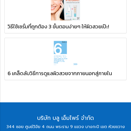
วิธีใช้เซรั่มที่ถูกต้อง 3 ขั้นตอนง่ายๆ ให้ผิวสวยเป๊ะ!
6 เคล็ดลับวิธีการดูแลผิวสวยจากภายนอกสู่ภายใน
บริษัท บลู เอ็มไพร์ จำกัด
344 ซอย ศูนย์วิจัย 4 ถนน พระราม 9 แขวง บางกะปิ เขต ห้วยขวาง