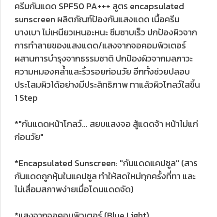
ครีมกันแดด SPF50 PA+++ สูตร encapsulated
sunscreen ผลิตภัณฑ์ป้องกันแสงแดด เนื้อครีม
บางเบา ไม่เหนียวเหนอะหนะ ซึมซาบเร็ว ปกป้องผิวจาก
การทำลายของแสงแดด/แสงจากจอคอมพิวเตอร์
ผสานการบำรุงจากธรรมชาติ ปกป้องผิวจากมลภาวะ
ความหมองคล้ำและริ้วรอยก่อนวัย อีกทั้งช่วยปลอบ
ประโลมผิวได้อย่างมีประสิทธิภาพ ทาแล้วผิวโกลว์ใสขึ้น
1 Step
*"กันแดดหน้าโกลว์... สยบแสงจอ สู้แดดจ้า หน้าไม่แก่
ก่อนวัย"
*Encapsulated Sunscreen: "กันแดดแคปซูล" (สาร
กันแดดถูกหุ้มในแคปซูล ทำให้สดใหม่ทุกครั้งที่ทา และ
ไม่เสื่อมสภาพง่ายเมื่อโดนแดดจัด)
*แสงจากจอคอมพิวเตอร์ (Blue Light)