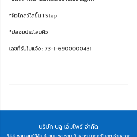
*ผิวโกลว์ใสขึ้น 1 Step
*ปลอบประโลมผิว
เลขที่รับใบแจ้ง : 73-1-6900000431
บริษัท บลู เอ็มไพร์ จำกัด
344 ซอย ศูนย์วิจัย 4 ถนน พระราม 9 แขวง บางกะปิ เขต ห้วยขวาง